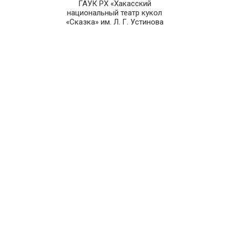
ГАУК РХ «Хакасский
национальный театр кукол
«Сказка» им. Л. Г. Устинова
Полная версия сайта
202-289
8 (3902)
Служба зрителя театра