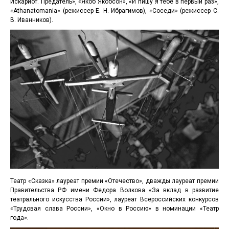
Искариот. Предатель», «Якоб Якобсон», «И пишу я тебе в первый раз»,
«Athanatomania» (режиссер Е. Н. Ибрагимов), «Соседи» (режиссер С.
В. Иванников).
Театр «Сказка» лауреат премии «Отечество», дважды лауреат премии
Правительства РФ имени Федора Волкова «За вклад в развитие
театрального искусства России», лауреат Всероссийских конкурсов
«Трудовая слава России», «Окно в Россию» в номинации «Театр
года».