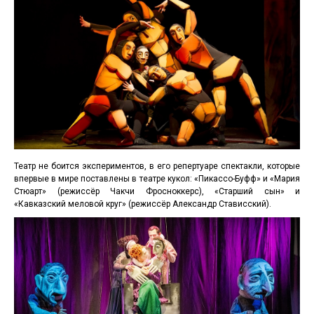
Театр не боится экспериментов, в его репертуаре спектакли, которые
впервые в мире поставлены в театре кукол: «Пикассо-Буфф» и «Мария
Стюарт» (режиссёр Чакчи Фросноккерс), «Старший сын» и
«Кавказский меловой круг» (режиссёр Александр Стависский).